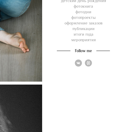
детский день рождения
фотокнига
фотодни
фотопроекты
оформление заказов
публикации
итоги года
мероприятия
Follow me