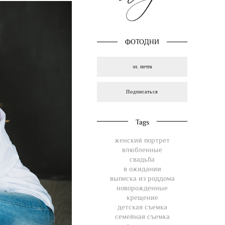
ФОТОДНИ
Подписаться
Tags
женский портрет
влюбленные
свадьба
в ожидании
выписка из роддома
новорожденные
крещение
детская съемка
семейная съемка